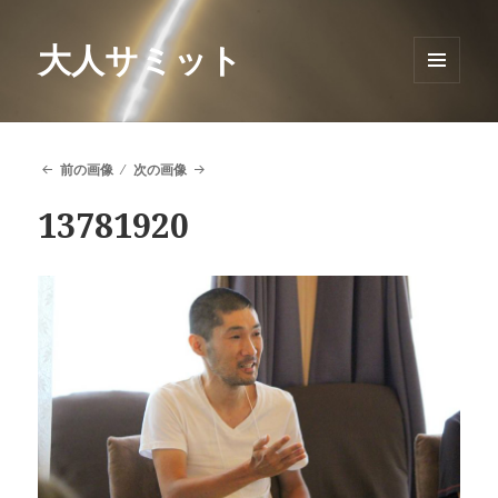
大人サミット
メニュ
ーとウ
ィジェ
ット
前の画像
次の画像
13781920