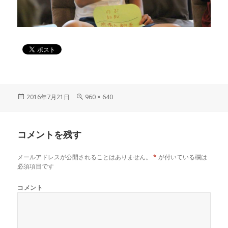
投
2016年7月21日
フ
960 × 640
稿
ル
日:
サ
イ
コメントを残す
ズ
メールアドレスが公開されることはありません。
*
が付いている欄は
必須項目です
コメント