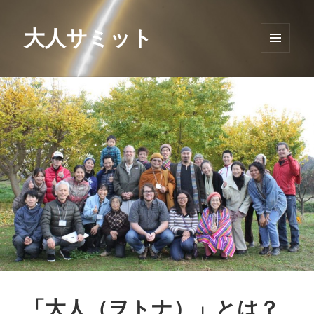
大人サミット
メニュ
ーとウ
ィジェ
ット
「大人（ヲトナ）」とは？