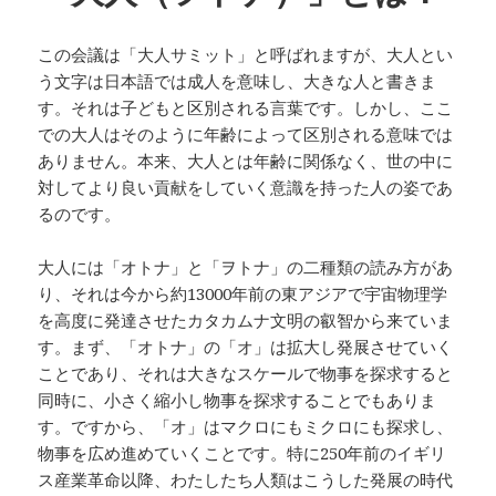
この会議は「大人サミット」と呼ばれますが、大人とい
う文字は日本語では成人を意味し、大きな人と書きま
す。それは子どもと区別される言葉です。しかし、ここ
での大人はそのように年齢によって区別される意味では
ありません。本来、大人とは年齢に関係なく、世の中に
対してより良い貢献をしていく意識を持った人の姿であ
るのです。
大人には「オトナ」と「ヲトナ」の二種類の読み方があ
り、それは今から約13000年前の東アジアで宇宙物理学
を高度に発達させたカタカムナ文明の叡智から来ていま
す。まず、「オトナ」の「オ」は拡大し発展させていく
ことであり、それは大きなスケールで物事を探求すると
同時に、小さく縮小し物事を探求することでもありま
す。ですから、「オ」はマクロにもミクロにも探求し、
物事を広め進めていくことです。特に250年前のイギリ
ス産業革命以降、わたしたち人類はこうした発展の時代