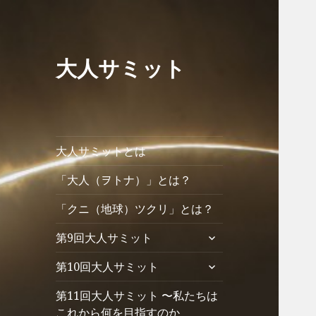
大人サミット
大人サミットとは
「大人（ヲトナ）」とは？
「クニ（地球）ツクリ」とは？
サ
第9回大人サミット
ブ
サ
第10回大人サミット
メ
ブ
ニ
第11回大人サミット 〜私たちは
メ
ュ
ニ
これから何を目指すのか
ー