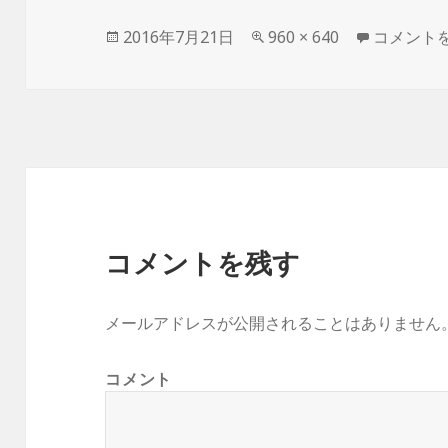
投
2016年7月21日
フ
960 × 640
13769557
コメント
稿
ル
日:
サ
イ
ズ
コメントを残す
メールアドレスが公開されることはありません
コメント