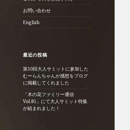
ュ
を
お問い合わせ
ー
展
を
開
English
展
開
最近の投稿
第10回大人サミットに参加した
むーらんちゃんが感想をブログ
に掲載してくれました
「木の花ファミリー通信
Vol.85」にて大人サミット特集
が組まれました！