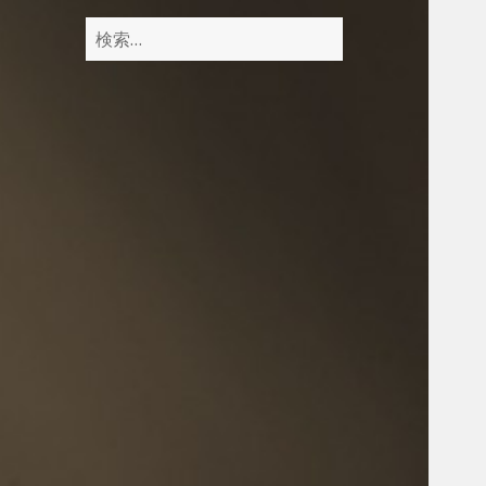
検
索
: