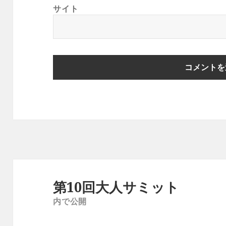
サイト
投
稿
第10回大人サミット
ナ
内で公開
ビ