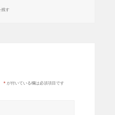
 に
を残す
。
*
が付いている欄は必須項目です