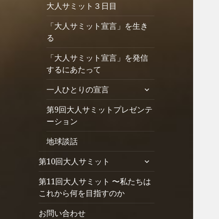
大人サミット３日目
を
展
「大人サミット宣言」を生き
開
る
「大人サミット宣言」を発信
するにあたって
サ
一人ひとりの宣言
ブ
第9回大人サミットプレゼンテ
メ
ニ
ーション
ュ
地球談話
ー
を
サ
第10回大人サミット
展
ブ
開
第11回大人サミット 〜私たちは
メ
ニ
これから何を目指すのか
ュ
お問い合わせ
ー