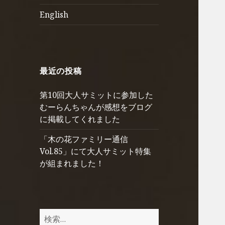
を
English
展
開
最近の投稿
第10回大人サミットに参加した
むーらんちゃんが感想をブログ
に掲載してくれました
「木の花ファミリー通信
Vol.85」にて大人サミット特集
が組まれました！
検