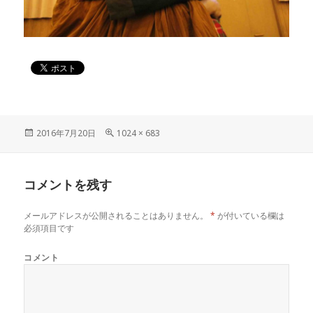
投
2016年7月20日
フ
1024 × 683
稿
ル
日:
サ
イ
コメントを残す
ズ
メールアドレスが公開されることはありません。
*
が付いている欄は
必須項目です
コメント