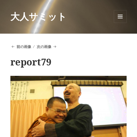
大人サミット
メニュ
ーとウ
ィジェ
ット
前の画像
次の画像
report79