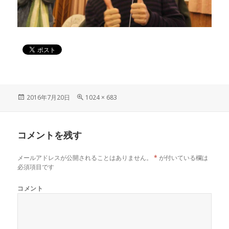
投
2016年7月20日
フ
1024 × 683
稿
ル
日:
サ
イ
コメントを残す
ズ
メールアドレスが公開されることはありません。
*
が付いている欄は
必須項目です
コメント