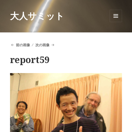
大人サミット
メニュ
ーとウ
ィジェ
ット
前の画像
次の画像
report59