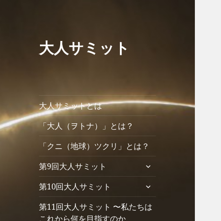
大人サミット
大人サミットとは
「大人（ヲトナ）」とは？
「クニ（地球）ツクリ」とは？
サ
第9回大人サミット
ブ
サ
第10回大人サミット
メ
ブ
ニ
第11回大人サミット 〜私たちは
メ
ュ
ニ
これから何を目指すのか
ー