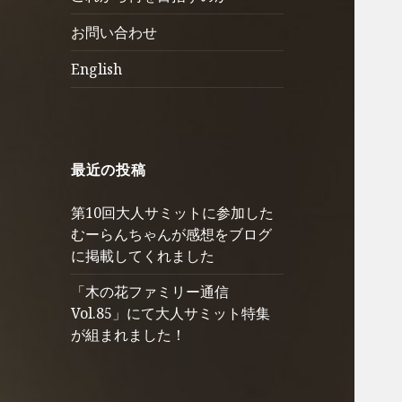
ュ
を
お問い合わせ
ー
展
を
開
English
展
開
最近の投稿
第10回大人サミットに参加した
むーらんちゃんが感想をブログ
に掲載してくれました
「木の花ファミリー通信
Vol.85」にて大人サミット特集
が組まれました！