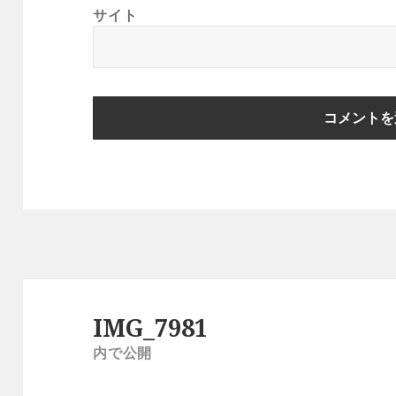
サイト
投
稿
IMG_7981
ナ
内で公開
ビ