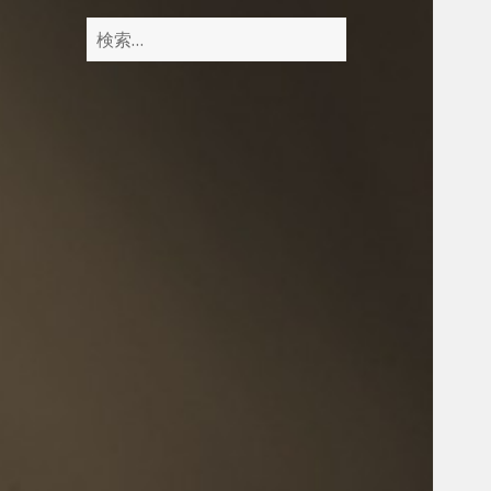
検
索
: