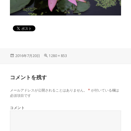
投
2016年7月20日
フ
1280 × 853
稿
ル
日:
サ
イ
コメントを残す
ズ
メールアドレスが公開されることはありません。
*
が付いている欄は
必須項目です
コメント