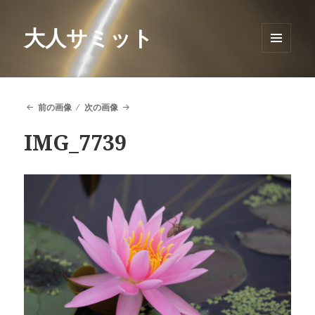
大人サミット
メニュ
ーとウ
ィジェ
ット
前の画像
次の画像
IMG_7739