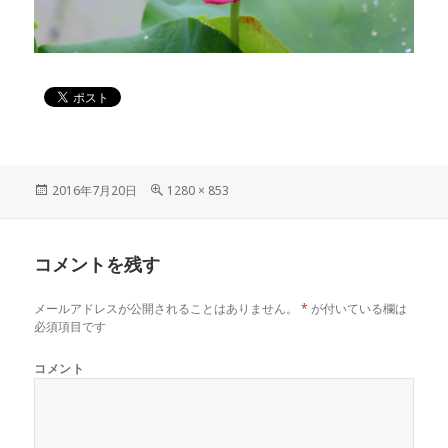
投
2016年7月20日
フ
1280 × 853
稿
ル
日:
サ
イ
コメントを残す
ズ
メールアドレスが公開されることはありません。
*
が付いている欄は
必須項目です
コメント