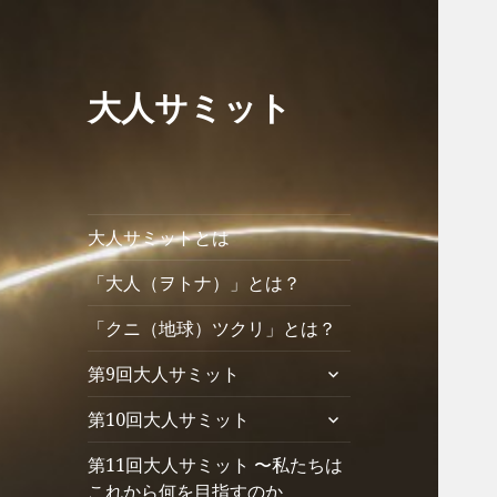
大人サミット
大人サミットとは
「大人（ヲトナ）」とは？
「クニ（地球）ツクリ」とは？
サ
第9回大人サミット
ブ
サ
第10回大人サミット
メ
ブ
ニ
第11回大人サミット 〜私たちは
メ
ュ
ニ
これから何を目指すのか
ー