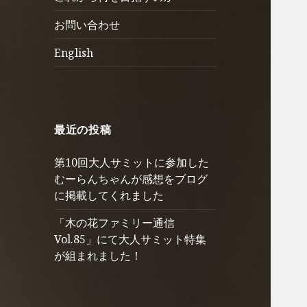
ュ
を
お問い合わせ
ー
展
を
開
English
展
開
最近の投稿
第10回大人サミットに参加した
むーらんちゃんが感想をブログ
に掲載してくれました
「木の花ファミリー通信
Vol.85」にて大人サミット特集
が組まれました！