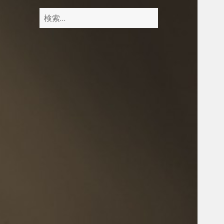
検
索
: