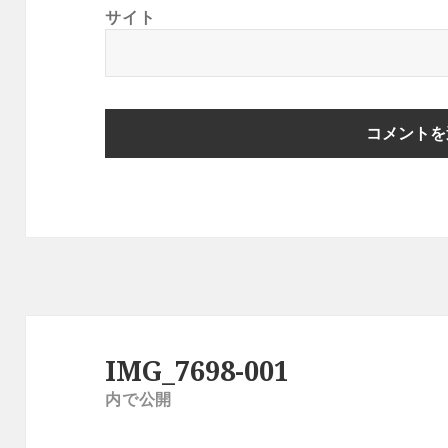
サイト
投
稿
IMG_7698-001
ナ
内で公開
ビ