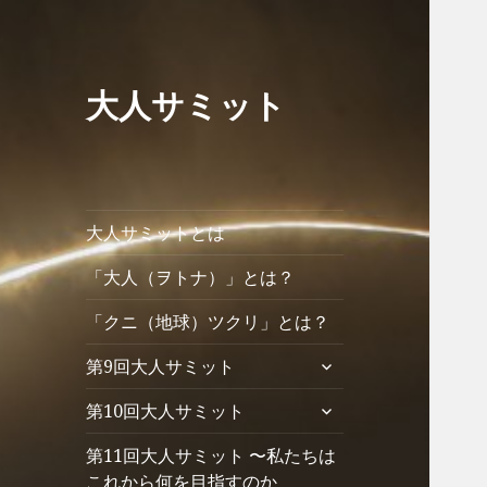
大人サミット
大人サミットとは
「大人（ヲトナ）」とは？
「クニ（地球）ツクリ」とは？
サ
第9回大人サミット
ブ
サ
第10回大人サミット
メ
ブ
ニ
第11回大人サミット 〜私たちは
メ
ュ
ニ
これから何を目指すのか
ー