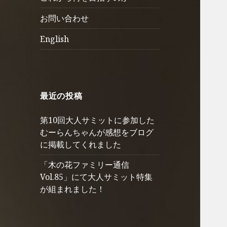
ュ
を
お問い合わせ
ー
展
を
開
English
展
開
最近の投稿
第10回大人サミットに参加した
むーらんちゃんが感想をブログ
に掲載してくれました
「木の花ファミリー通信
Vol.85」にて大人サミット特集
が組まれました！