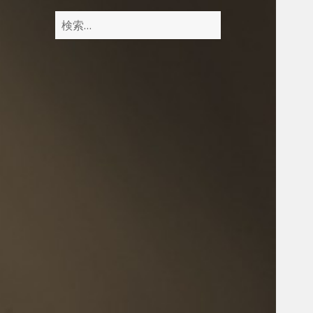
検
索
: