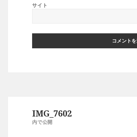
サイト
投
稿
IMG_7602
ナ
内で公開
ビ