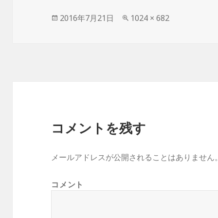
投
2016年7月21日
フ
1024 × 682
稿
ル
日:
サ
イ
ズ
コメントを残す
メールアドレスが公開されることはありません
コメント