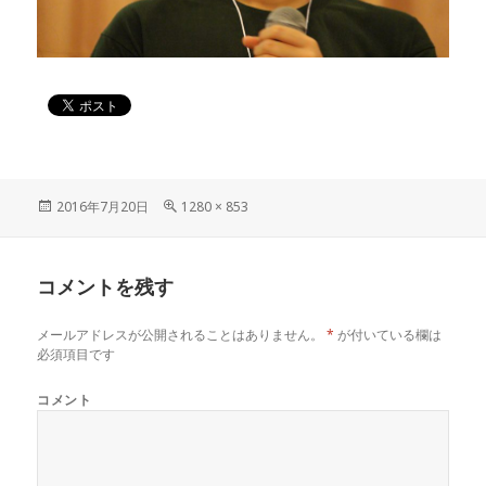
投
2016年7月20日
フ
1280 × 853
稿
ル
日:
サ
イ
コメントを残す
ズ
メールアドレスが公開されることはありません。
*
が付いている欄は
必須項目です
コメント