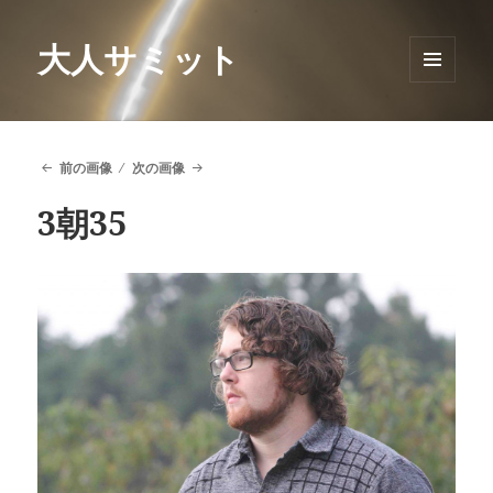
大人サミット
メニュ
ーとウ
ィジェ
ット
前の画像
次の画像
3朝35