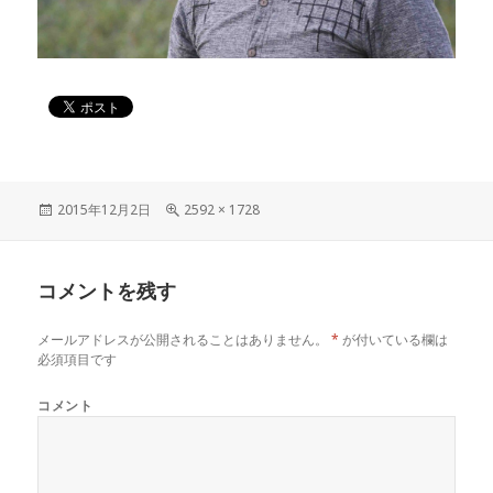
投
2015年12月2日
フ
2592 × 1728
稿
ル
日:
サ
イ
コメントを残す
ズ
メールアドレスが公開されることはありません。
*
が付いている欄は
必須項目です
コメント