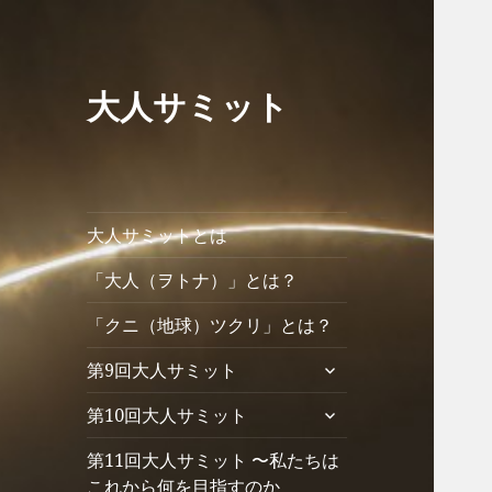
大人サミット
大人サミットとは
「大人（ヲトナ）」とは？
「クニ（地球）ツクリ」とは？
サ
第9回大人サミット
ブ
サ
第10回大人サミット
メ
ブ
ニ
第11回大人サミット 〜私たちは
メ
ュ
ニ
これから何を目指すのか
ー