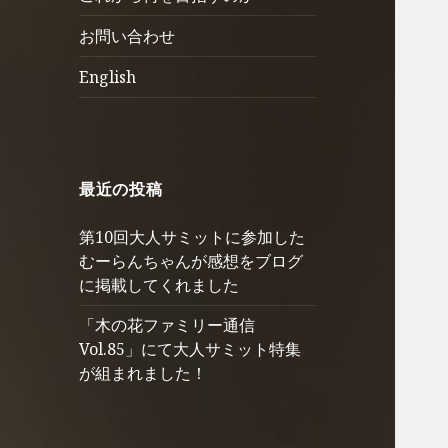
ュ
を
お問い合わせ
ー
展
を
開
English
展
開
最近の投稿
第10回大人サミットに参加した
むーらんちゃんが感想をブログ
に掲載してくれました
「木の花ファミリー通信
Vol.85」にて大人サミット特集
が組まれました！