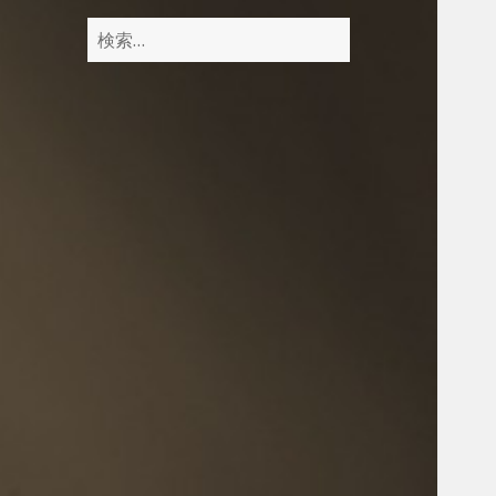
検
索
: