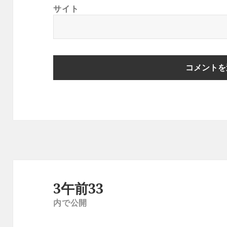
サイト
投
稿
3午前33
ナ
内で公開
ビ