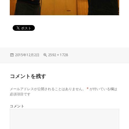
投
2015年12月2日
フ
2592 × 1728
稿
ル
日:
サ
イ
コメントを残す
ズ
メールアドレスが公開されることはありません。
*
が付いている欄は
必須項目です
コメント