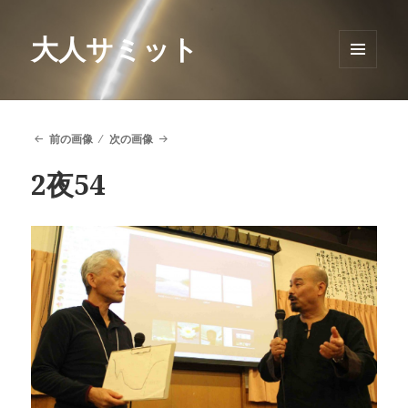
大人サミット
メニュ
ーとウ
ィジェ
ット
前の画像
次の画像
2夜54