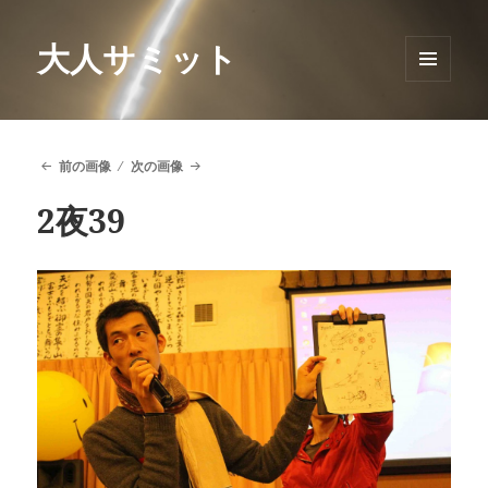
大人サミット
メニュ
ーとウ
ィジェ
ット
前の画像
次の画像
2夜39