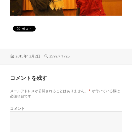
投
2015年12月2日
フ
2592 × 1728
稿
ル
日:
サ
イ
コメントを残す
ズ
メールアドレスが公開されることはありません。
*
が付いている欄は
必須項目です
コメント