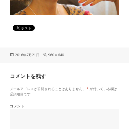
投
2016年7月21日
フ
960 × 640
稿
ル
日:
サ
イ
コメントを残す
ズ
メールアドレスが公開されることはありません。
*
が付いている欄は
必須項目です
コメント