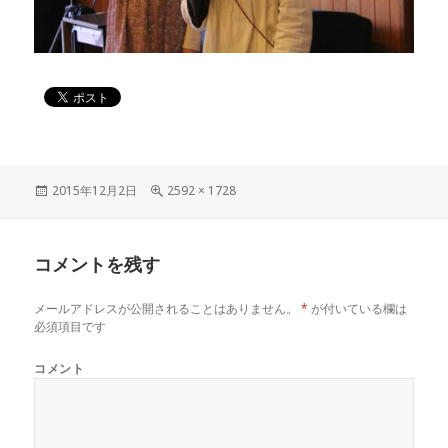
投
2015年12月2日
フ
2592 × 1728
稿
ル
日:
サ
イ
コメントを残す
ズ
メールアドレスが公開されることはありません。
*
が付いている欄は
必須項目です
コメント