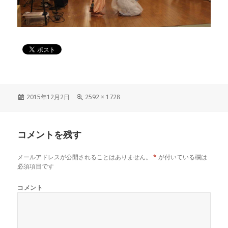
投
2015年12月2日
フ
2592 × 1728
稿
ル
日:
サ
イ
コメントを残す
ズ
メールアドレスが公開されることはありません。
*
が付いている欄は
必須項目です
コメント