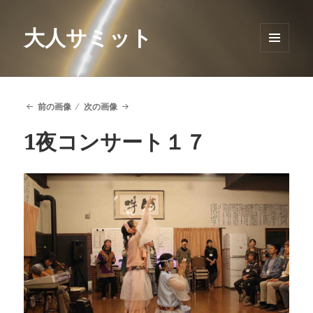
大人サミット
メニュ
ーとウ
ィジェ
ット
前の画像
次の画像
1夜コンサート１７