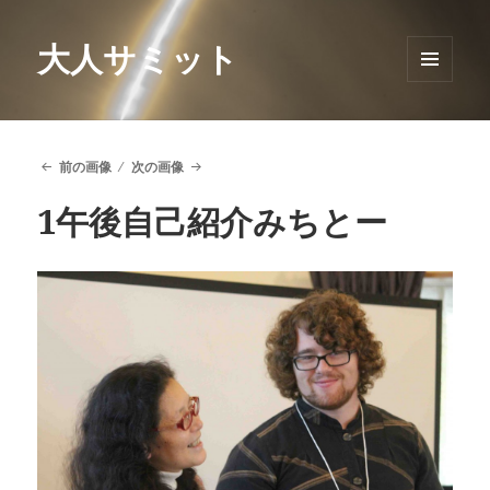
大人サミット
メニュ
ーとウ
ィジェ
ット
前の画像
次の画像
1午後自己紹介みちとー