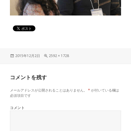
投
2015年12月2日
フ
2592 × 1728
稿
ル
日:
サ
イ
コメントを残す
ズ
メールアドレスが公開されることはありません。
*
が付いている欄は
必須項目です
コメント