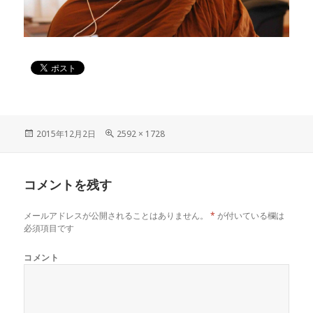
投
2015年12月2日
フ
2592 × 1728
稿
ル
日:
サ
イ
コメントを残す
ズ
メールアドレスが公開されることはありません。
*
が付いている欄は
必須項目です
コメント