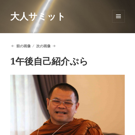
大人サミット
メニュ
ーとウ
ィジェ
ット
前の画像
次の画像
1午後自己紹介ぷら