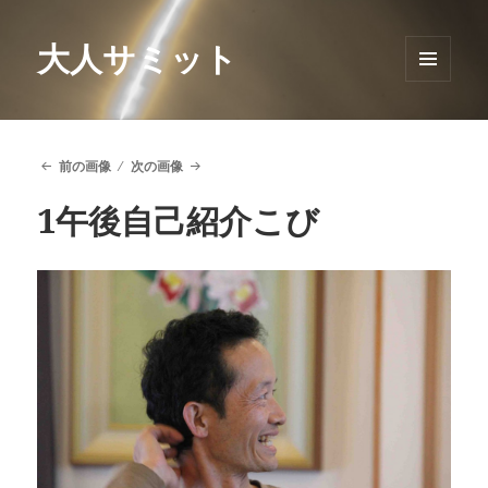
大人サミット
メニュ
ーとウ
ィジェ
ット
前の画像
次の画像
1午後自己紹介こび