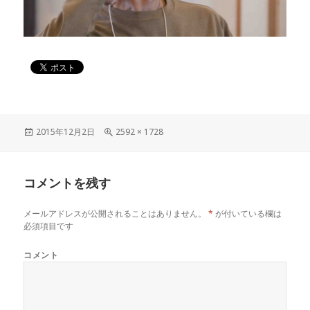
投
2015年12月2日
フ
2592 × 1728
稿
ル
日:
サ
イ
コメントを残す
ズ
メールアドレスが公開されることはありません。
*
が付いている欄は
必須項目です
コメント