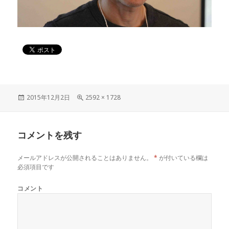
投
2015年12月2日
フ
2592 × 1728
稿
ル
日:
サ
イ
コメントを残す
ズ
メールアドレスが公開されることはありません。
*
が付いている欄は
必須項目です
コメント