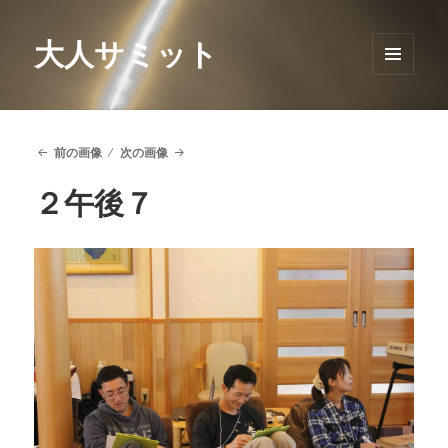
大人サミット
メニュ
ーとウ
ィジェ
ット
前の画像
次の画像
２午後７