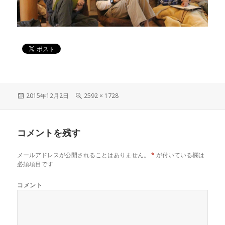
投
2015年12月2日
フ
2592 × 1728
稿
ル
日:
サ
イ
コメントを残す
ズ
メールアドレスが公開されることはありません。
*
が付いている欄は
必須項目です
コメント