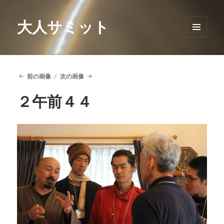
大人サミット
メニュ
ーとウ
ィジェ
ット
前の画像
次の画像
２午前４４