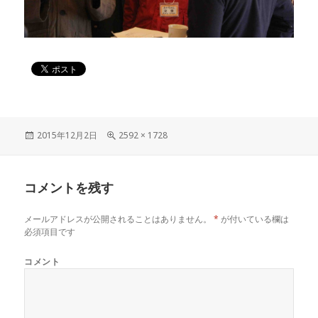
投
2015年12月2日
フ
2592 × 1728
稿
ル
日:
サ
イ
コメントを残す
ズ
メールアドレスが公開されることはありません。
*
が付いている欄は
必須項目です
コメント