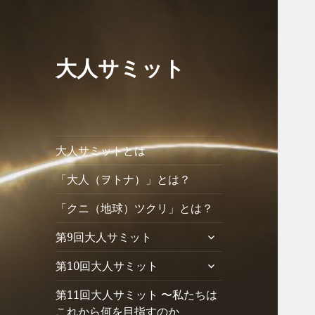
大人サミット
大人サミットとは
「大人（ヲトナ）」とは？
「クニ（地球）ツクリ」とは？
サ
第9回大人サミット
ブ
サ
第10回大人サミット
メ
ブ
ニ
第11回大人サミット 〜私たちは
メ
ュ
ニ
これから何を目指すのか
ー