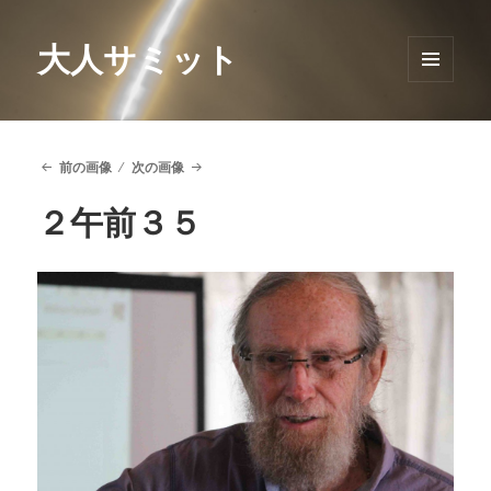
大人サミット
メニュ
ーとウ
ィジェ
ット
前の画像
次の画像
２午前３５