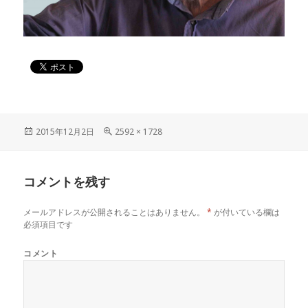
投
2015年12月2日
フ
2592 × 1728
稿
ル
日:
サ
イ
コメントを残す
ズ
メールアドレスが公開されることはありません。
*
が付いている欄は
必須項目です
コメント