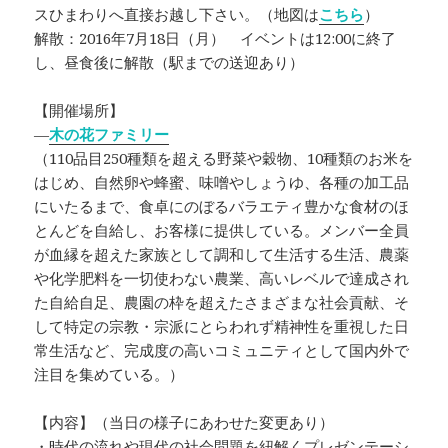
スひまわりへ直接お越し下さい。（地図は
こちら
）
解散：2016年7月18日（月） イベントは12:00に終了
し、昼食後に解散（駅までの送迎あり）
【開催場所】
—
木の花ファミリー
（110品目250種類を超える野菜や穀物、10種類のお米を
はじめ、自然卵や蜂蜜、味噌やしょうゆ、各種の加工品
にいたるまで、食卓にのぼるバラエティ豊かな食材のほ
とんどを自給し、お客様に提供している。メンバー全員
が血縁を超えた家族として調和して生活する生活、農薬
や化学肥料を一切使わない農業、高いレベルで達成され
た自給自足、農園の枠を超えたさまざまな社会貢献、そ
して特定の宗教・宗派にとらわれず精神性を重視した日
常生活など、完成度の高いコミュニティとして国内外で
注目を集めている。）
【内容】（当日の様子にあわせた変更あり）
・時代の流れや現代の社会問題を紐解くプレゼンテーシ