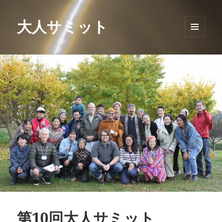
大人サミット
メニュ
ーとウ
ィジェ
ット
第10回大人サミット