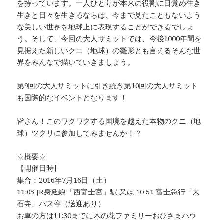
を持っています。一人ひとりが本来の役割に目覚め生き
生きと日々を生きるならば、今まで見たこともないよう
な美しい世界を地球上に表現することができるでしょ
う。そして、今回の大人サミットでは、今後1000年間を
見据えた新しいクニ（地球）の雛形とも言えるそんな世
界をみんなで描いていきましょう。
第9回の大人サミットに引き続き第10回の大人サミット
も国際的なイベントとなります！
皆さん！このワクワクする国境を越えた本物のクニ（地
球）ツクリに参加してみませんか！？
☆概要☆
【開催日時】
集合：2016年7月16日（土）
11:05 JR身延線「西富士宮」駅 又は 10:51 富士急行「大
石寺」バス停（送迎あり）
お車の方は11:30までに木の花ファミリーおひさまハウ