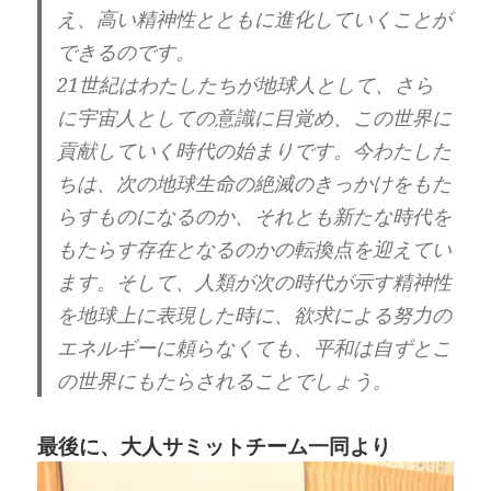
え、高い精神性とともに進化していくことが
できるのです。
21世紀はわたしたちが地球人として、さら
に宇宙人としての意識に目覚め、この世界に
貢献していく時代の始まりです。今わたした
ちは、次の地球生命の絶滅のきっかけをもた
らすものになるのか、それとも新たな時代を
もたらす存在となるのかの転換点を迎えてい
ます。そして、人類が次の時代が示す精神性
を地球上に表現した時に、欲求による努力の
エネルギーに頼らなくても、平和は自ずとこ
の世界にもたらされることでしょう。
最後に、大人サミットチーム一同より