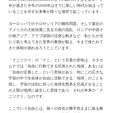
年が過ぎた今年の2016年はすでに新しい時代が始まって
いることを示す出来事が様々な場所で起こっています。
ヨーロッパでのテロやシリアの難民問題、そして最近の
アメリカの大統領選に見る大国の混乱、ロシアや中国そ
の他アジア、アラブ諸国の活発な動きなど、私たちが当
たり前と考えてきた世界の裏側が観え、今まで保たれて
きた体制が崩れ去ろうとしています。
「クニツクリ」の「クニ」という言葉の意味は、カタカ
ムナでは「自由に行動できる区画された地域」あるいは
「自由が定着した」という意味があり、特にこの広大な
宇宙の中で生命体が自由に活動できる「地球」のことを
指し、宇宙の法則に則った地球生態系を完成させること
が人類が地球に誕生した意味であり、それが本来の「ク
ニツクリ」なのです。
ここでいう自由とは、個々の存在が勝手気ままに振る舞