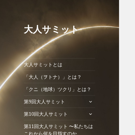
大人サミット
大人サミットとは
「大人（ヲトナ）」とは？
「クニ（地球）ツクリ」とは？
サ
第9回大人サミット
ブ
サ
第10回大人サミット
メ
ブ
ニ
第11回大人サミット 〜私たちは
メ
ュ
ニ
これから何を目指すのか
ー