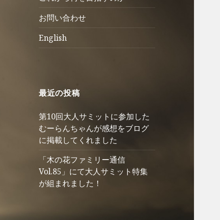
ュ
を
お問い合わせ
ー
展
を
開
English
展
開
最近の投稿
第10回大人サミットに参加した
むーらんちゃんが感想をブログ
に掲載してくれました
「木の花ファミリー通信
Vol.85」にて大人サミット特集
が組まれました！